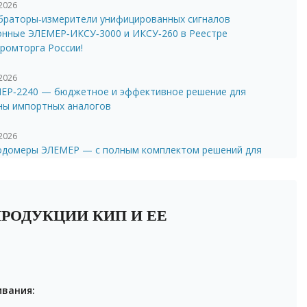
.2026
браторы‑измерители унифицированных сигналов
онные ЭЛЕМЕР‑ИКСУ‑3000 и ИКСУ‑260 в Реестре
ромторга России!
.2026
ЕР‑2240 — бюджетное и эффективное решение для
ны импортных аналогов
.2026
одомеры ЭЛЕМЕР — с полным комплектом решений для
ажа
.2026
рнизация магнитострикционных уровнемеров
ПРОДУКЦИИ КИП И ЕЕ
ЕР‑УПМ‑51
.2026
я разработка — преобразователь ЭЛЕМЕР‑EL‑4134Ех
ивания:
.2026