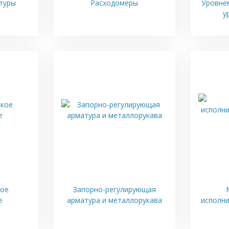
Новы
туры
Расходомеры
Уровне
КШЗ-
у
31.03
Полу
сопр
31.03
Ново
прот
кое
Запорно-регулирующая
е
арматура и металлорукава
исполн