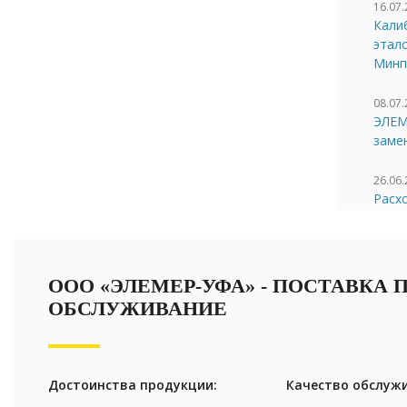
16.07
Кали
этал
Минп
08.07
ЭЛЕМ
заме
26.06
Расх
монт
12.06
Моде
ООО «ЭЛЕМЕР-УФА» - ПОСТАВКА 
ЭЛЕМ
ОБСЛУЖИВАНИЕ
10.06
Нова
Достоинства продукции:
Качество обслуж
09.06