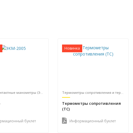
Новинка
Электроконтактные манометры (ЭКМ)
Термометры сопротивления и термопары
5
Термометры сопротивления
(ТС)
рмационный буклет
Информационный буклет