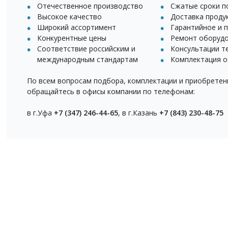
Прео
Отечественное производство
Сжатые сроки п
Реес
Высокое качество
Доставка проду
Широкий ассортимент
Гарантийное и 
03.06
Конкурентные цены
Ремонт оборуд
«ГАЗ
Соответствие российским и
Консультации т
отра
международным стандартам
Комплектация о
21.05
По всем вопросам подбора, комплектации и приобрете
Встр
обращайтесь в офисы компании по телефонам:
в ре
в г.Уфа
+7 (347) 246-44-65
, в г.Казань
+7 (843) 230-48-75
18.05
Утве
ЭЛЕМ
27.04
Прео
ЭЛЕМ
21.04
Подт