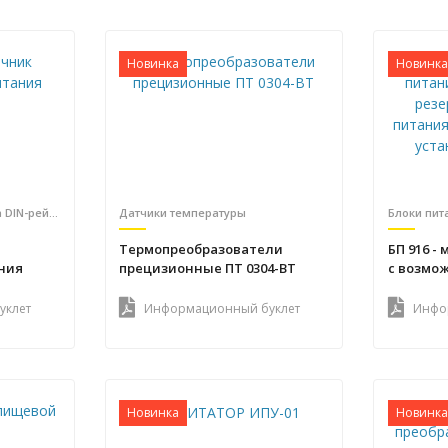
Новинка
Новинка
Блоки питания (монтаж на DIN-рейку)
Датчики температуры
Термопреобразователи
БП 916 -
ния
прецизионные ПТ 0304-ВТ
с возмо
резерви
питания 
уклет
Информационный буклет
Инфо
установк
Новинка
Новинка